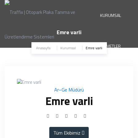
KURUMSAL
Emre varli
HİZMETLER
Anasayfa
Kurumsal
Emre varli
ÜRÜNLER
Ar–Ge Müdürü
Emre varli
PROJELER
Tüm Ekibimiz